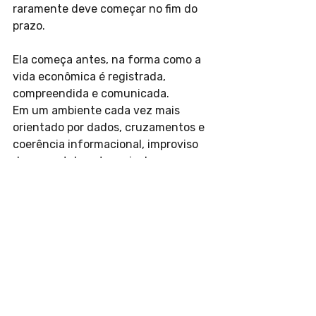
raramente deve começar no fim do 
prazo.
Ela começa antes, na forma como a 
vida econômica é registrada, 
compreendida e comunicada.
Em um ambiente cada vez mais 
orientado por dados, cruzamentos e 
coerência informacional, improviso 
documental custa mais do que 
costumava custar.
Por isso, o debate sobre Imposto de 
Renda pode ser mais interessante 
quando deixa de ser tratado apenas 
como obrigação anual e passa a ser 
visto como um exercício de clareza 
patrimonial.