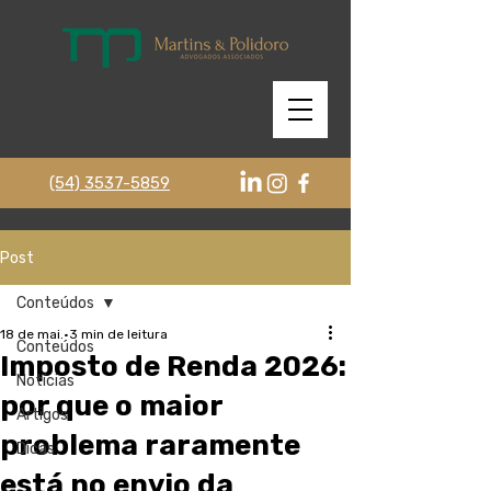
(54) 3537-5859
Post
Conteúdos
18 de mai.
3 min de leitura
Conteúdos
Imposto de Renda 2026:
Notícias
por que o maior
Artigos
problema raramente
Dicas
está no envio da